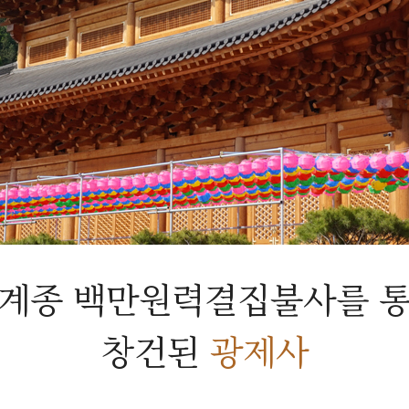
계종 백만원력결집불사를 
창건된
광제사