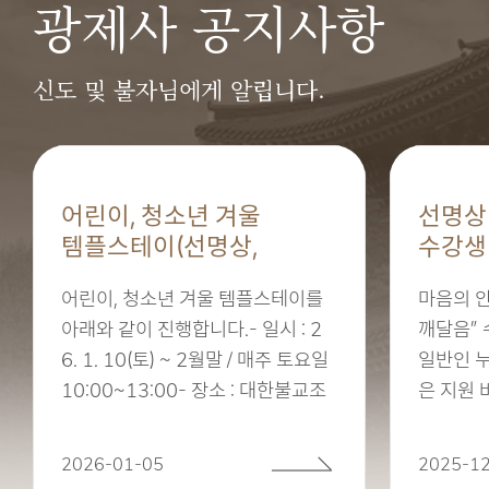
광제사 공지사항
신도 및 불자님에게 알립니다.
어린이, 청소년 겨울
선명상
템플스테이(선명상,
수강생
세계문화와 외국어)
어린이, 청소년 겨울 템플스테이를
마음의 
아래와 같이 진행합니다.- 일시 : 2
깨달음” 
6. 1. 10(토) ~ 2월말 / 매주 토요일
일반인 
10:00~13:00- 장소 : 대한불교조
은 지원 
계종 대자대비 전
2026-01-05
2025-1