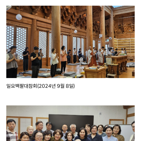
일요백팔대참회(2024년 9월 8일)