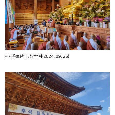
관세음보살님 점안법회(2024. 09. 26)